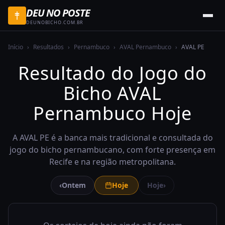
DEU NO POSTE
DEUNOBICHO.COM.BR
Início
›
Resultados
›
Pernambuco
›
AVAL Pernambuco
›
AVAL PE
Resultado do Jogo do
Bicho AVAL
Pernambuco Hoje
A AVAL PE é a banca mais tradicional e consultada do
jogo do bicho pernambucano, com forte presença em
Recife e na região metropolitana.
‹
Ontem
Hoje
Hoje
›