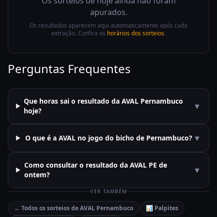
Os sorteios de hoje ainda não foram
apurados.
Os resultados aparecem aqui automaticamente após cada
extração. Confira os
horários dos sorteios
.
Perguntas Frequentes
Que horas sai o resultado da AVAL Pernambuco
▼
hoje?
▼
O que é a AVAL no jogo do bicho de Pernambuco?
Como consultar o resultado da AVAL PE de
▼
ontem?
VER TAMBÉM
← Todos os sorteios de
AVAL Pernambuco
📊 Palpites