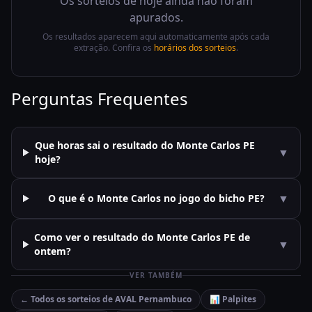
Os sorteios de hoje ainda não foram
apurados.
Os resultados aparecem aqui automaticamente após cada
extração. Confira os
horários dos sorteios
.
Perguntas Frequentes
Que horas sai o resultado do Monte Carlos PE
▼
hoje?
▼
O que é o Monte Carlos no jogo do bicho PE?
Como ver o resultado do Monte Carlos PE de
▼
ontem?
VER TAMBÉM
← Todos os sorteios de
AVAL Pernambuco
📊 Palpites