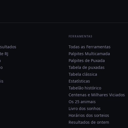
FERRAMENTAS
esultados
Todas as Ferramentas
te RJ
Palpites Multicamada
h
Palpites de Puxada
lo
Tabela de puxadas
Tabela clássica
is
Estatísticas
Tabelão histórico
Centenas e Milhares Viciados
Os 25 animais
Livro dos sonhos
Horários dos sorteios
Resultados de ontem