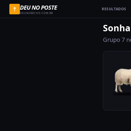
DEU NO POSTE
RESULTADOS
DEUNOBICHO.COM.BR
Sonha
Grupo
7
no