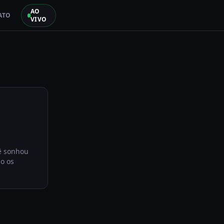
AO
ATO
VIVO
ê sonhou
ão os