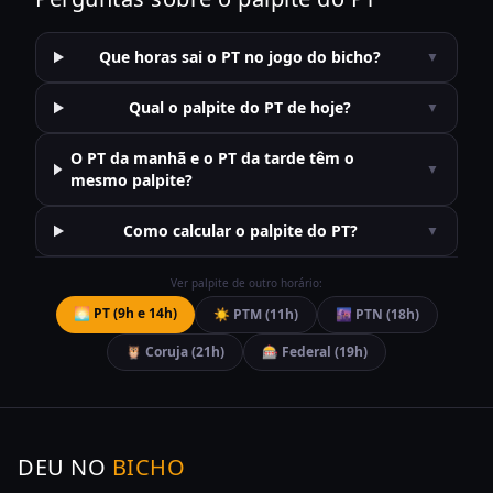
Que horas sai o PT no jogo do bicho?
▼
Qual o palpite do PT de hoje?
▼
O PT da manhã e o PT da tarde têm o
▼
mesmo palpite?
Como calcular o palpite do PT?
▼
Ver palpite de outro horário:
🌅
PT
(
9h e 14h
)
☀️
PTM
(
11h
)
🌆
PTN
(
18h
)
🦉
Coruja
(
21h
)
🎰
Federal
(
19h
)
DEU NO
BICHO