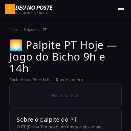
DEU NO POSTE
DEUNOBICHO.COM.BR
Início
›
Palpites
›
PT
🌅
Palpite PT Hoje —
Jogo do Bicho 9h e
14h
Sorteio das 9h e 14h — Rio de Janeiro
Failed to fetch
Sobre o
palpite do PT
O PT (Passa Tempo) é um dos sorteios mais